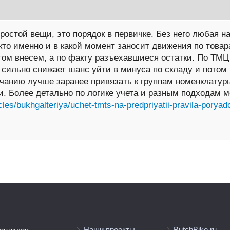
ростой вещи, это порядок в первичке. Без него любая н
кто именно и в какой момент заносит движения по товар
том внесем, а по факту разъехавшиеся остатки. По ТМЦ
 сильно снижает шанс уйти в минуса по складу и пото
лчанию лучше заранее привязать к группам номенклатур
. Более детально по логике учета и разным подходам м
cles/bukhgalteriya/uchet-tmts-na-predpriyatii-pravila-porya
Наши проекты
ButchBike.ru