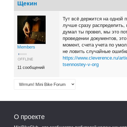
Щекин
Тут всё держится на одной п
лучше сразу распределить, 
думал ты провел, мы это по
проведении документов, это
момент, счета учета по умо
Members
не ловить случайные ошибки
https://www.cleverence.ru/arti
tsennostey-v-org
11 сообщений
О проекте