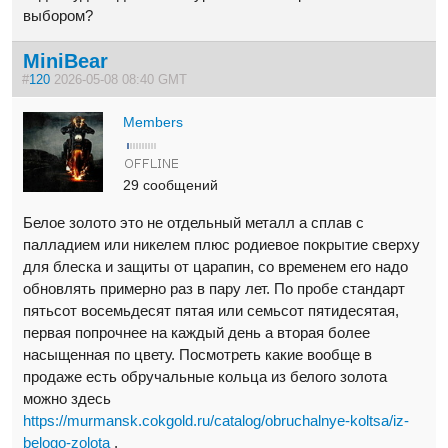
выбором?
MiniBear
#
120
2026-05-08 08:40 GMT
Members
29 сообщений
Белое золото это не отдельный металл а сплав с
палладием или никелем плюс родиевое покрытие сверху
для блеска и защиты от царапин, со временем его надо
обновлять примерно раз в пару лет. По пробе стандарт
пятьсот восемьдесят пятая или семьсот пятидесятая,
первая попрочнее на каждый день а вторая более
насыщенная по цвету. Посмотреть какие вообще в
продаже есть обручальные кольца из белого золота
можно здесь
https://murmansk.cokgold.ru/catalog/obruchalnye-koltsa/iz-
belogo-zolota
.