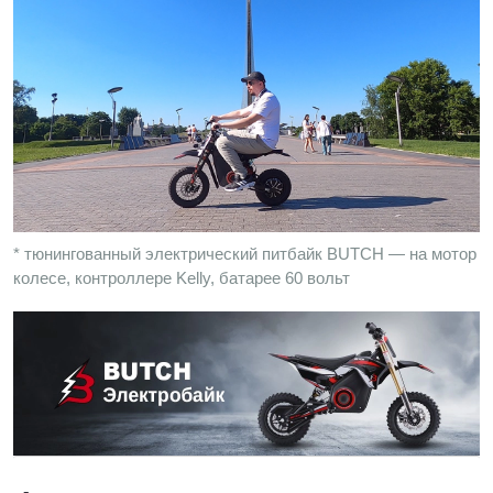
* тюнингованный электрический питбайк BUTCH — на мотор
колесе, контроллере Kelly, батарее 60 вольт