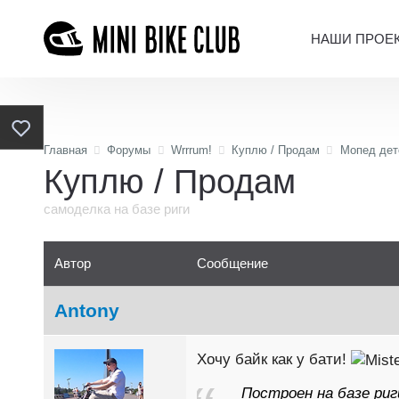
НАШИ ПРОЕ
Главная
Форумы
Wrrrum!
Куплю / Продам
Мопед дет
Куплю / Продам
самоделка на базе риги
Автор
Сообщение
Antony
Хочу байк как у бати!
Построен на базе риг