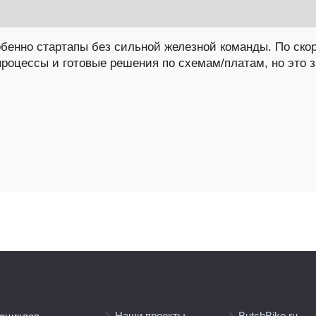
собенно стартапы без сильной железной команды. По ско
процессы и готовые решения по схемам/платам, но это за
Наши проекты
ButchBike.ru