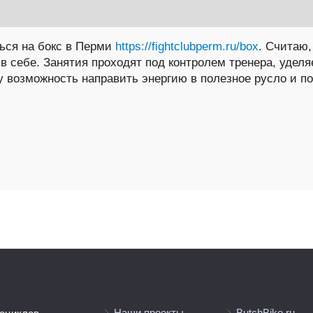
ться на бокс в Перми
https://fightclubperm.ru/box
. Считаю,
в себе. Занятия проходят под контролем тренера, удел
ку возможность направить энергию в полезное русло и п
Наши проекты
ButchBike.ru