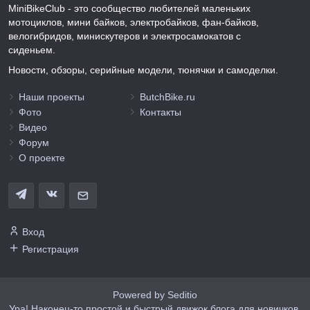
MiniBikeClub - это сообщество любителей маленьких
мотоциклов, мини байков, электробайков, фан-байков,
велогибридов, минискутеров и электросамокатов с
сиденьем.
Новости, обзоры, серийные модели, тюнячки и самоделки.
Наши проекты
ButchBike.ru
Фото
Контакты
Видео
Форум
О проекте
Вход
Регистрация
Powered by Seditio
Ура! Наконец-то простой и быстрый движок блога для новичков,