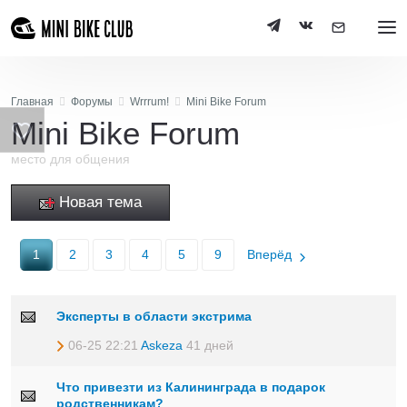
Главная
Форумы
Wrrrum!
Mini Bike Forum
Mini Bike Forum
место для общения
Новая тема
1
2
3
4
5
9
Вперёд
Эксперты в области экстрима
06-25 22:21
Askeza
41 дней
Что привезти из Калининграда в подарок
родственникам?