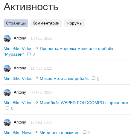
Активность
Страницы
Комментарии
Форумы
Antony
13 Nov 2022
Mini Bike Video
Проект-самоделка мини электробайк
"Муравей"
0
Antony
11 Nov 2022
Mini Bike Video
Микро мото электробайк
0
Antony
08 Nov 2022
Mini Bike Video
Минибайк WEPED FOLDCOMPO с прицепом
0
Antony
17 Oct 2022
Mini Bike News
Мини-электроскутер
2