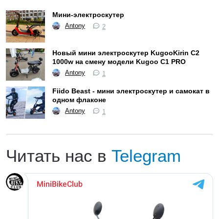
Мини-электроскутер
Antony
2
Новый мини электроскутер KugooKirin С2
1000w на смену модели Kugoo С1 PRO
Antony
1
Fiido Beast - мини электроскутер и самокат в
одном флаконе
Antony
1
Читать нас в
Telegram