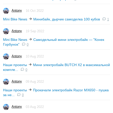
Antony
16 Oct 2022
Mini Bike News
Минибайк, дырчик самоделка 100 кубов
1
Antony
19 Sep 2022
Mini Bike News
Самодельный мини электробайк — "Конек
Горбунок"
0
Antony
10 Aug 2022
Наши проекты
Мини электробайк BUTCH X2 в максимальной
компле...
0
Antony
09 Aug 2022
Наши проекты
Прокачали электробайк Razor MX650 - пушка
за не...
0
Antony
03 Aug 2022