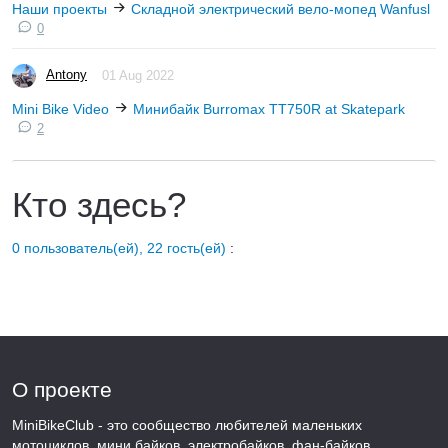
Наши проекты
Складной электрический вело-мопед Wanfusl
0
Antony
01 Aug 2022
Mini Bike Video
Минибайк Burromax TT750R at Skatepark
2
Кто здесь?
0 пользователь(ей), 22 гость(ей)
:
О проекте
MiniBikeClub - это сообщество любителей маленьких
мотоциклов, мини байков, электробайков, фан-байков,