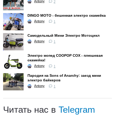
Antony
2
DINGO MOTO - бешенная электро скамейка
Antony
1
Самодельный Мини Электро Мотоцикл
Antony
1
Электро мопед COOPOP COX - плюшевая
скамейка!
Antony
1
Пародия на Sons of Anarchy: заезд мини
электро байкеров
Antony
1
Читать нас в
Telegram