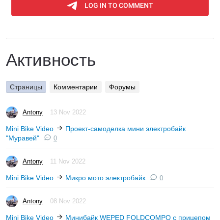
Активность
Страницы
Комментарии
Форумы
Antony
13 Nov 2022
Mini Bike Video
Проект-самоделка мини электробайк
"Муравей"
0
Antony
11 Nov 2022
Mini Bike Video
Микро мото электробайк
0
Antony
08 Nov 2022
Mini Bike Video
Минибайк WEPED FOLDCOMPO с прицепом