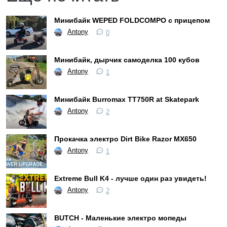
Минибайк WEPED FOLDCOMPO с прицепом
Antony
0
Минибайк, дырчик самоделка 100 кубов
Antony
1
Минибайк Burromax TT750R at Skatepark
Antony
2
Прокачка электро Dirt Bike Razor MX650
Antony
1
Extreme Bull K4 - лучше один раз увидеть!
Antony
2
BUTCH - Маленькие электро мопеды