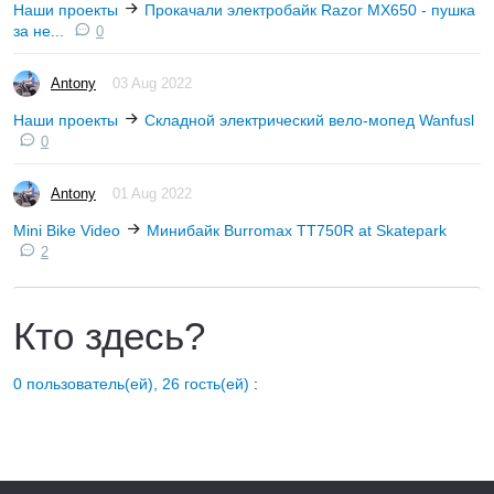
Наши проекты
Прокачали электробайк Razor MX650 - пушка
за не...
0
Antony
03 Aug 2022
Наши проекты
Складной электрический вело-мопед Wanfusl
0
Antony
01 Aug 2022
Mini Bike Video
Минибайк Burromax TT750R at Skatepark
2
Кто здесь?
0 пользователь(ей), 26 гость(ей)
: