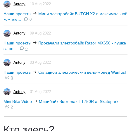
Antony
10 Aug 2022
Наши проекты
Мини электробайк BUTCH X2 в максимальной
компле...
0
Antony
09 Aug 2022
Наши проекты
Прокачали электробайк Razor MX650 - пушка
за не...
0
Antony
03 Aug 2022
Наши проекты
Складной электрический вело-мопед Wanfusl
0
Antony
01 Aug 2022
Mini Bike Video
Минибайк Burromax TT750R at Skatepark
2
Кто здесь?