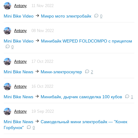
Antony
11 Nov 2022
Mini Bike Video
Микро мото электробайк
0
Antony
08 Nov 2022
Mini Bike Video
Минибайк WEPED FOLDCOMPO с прицепом
0
Antony
17 Oct 2022
Mini Bike News
Мини-электроскутер
2
Antony
16 Oct 2022
Mini Bike News
Минибайк, дырчик самоделка 100 кубов
1
Antony
19 Sep 2022
Mini Bike News
Самодельный мини электробайк — "Конек
Горбунок"
0