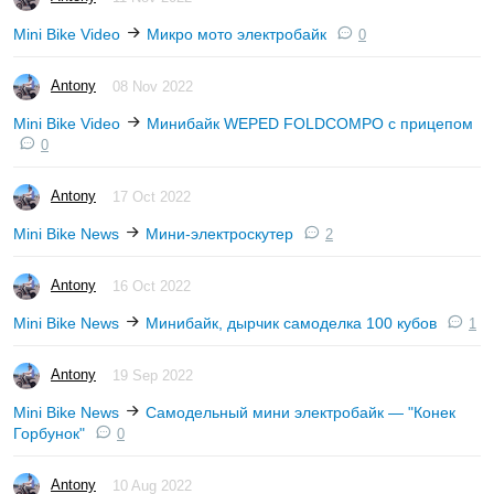
Mini Bike Video
Микро мото электробайк
0
Antony
08 Nov 2022
Mini Bike Video
Минибайк WEPED FOLDCOMPO с прицепом
0
Antony
17 Oct 2022
Mini Bike News
Мини-электроскутер
2
Antony
16 Oct 2022
Mini Bike News
Минибайк, дырчик самоделка 100 кубов
1
Antony
19 Sep 2022
Mini Bike News
Самодельный мини электробайк — "Конек
Горбунок"
0
Antony
10 Aug 2022