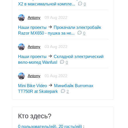
X2 в максимальной компле...
0
Antony
09 Aug 2022
Наши проекты
Прокачали электробайк
Razor MX650 - пушка за не...
0
Antony
03 Aug 2022
Наши проекты
Складной электрический
вело-мопед Wanfusl
0
Antony
01 Aug 2022
Mini Bike Video
Минибайк Burromax
TT750R at Skatepark
2
Кто здесь?
0 пользователь(ей), 20 гость(ей)
: