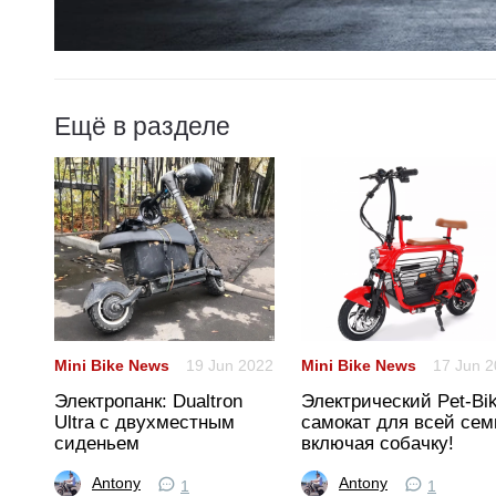
Ещё в разделе
022
Mini Bike News
19 Jun 2022
Mini Bike News
17 Jun 
Электропанк: Dualtron
Электрический Pet-Bik
Ultra с двухместным
самокат для всей сем
сиденьем
включая собачку!
Antony
Antony
1
1