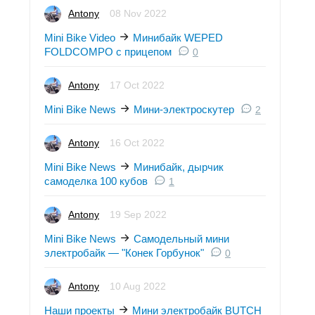
Antony
08 Nov 2022
Mini Bike Video
Минибайк WEPED
FOLDCOMPO с прицепом
0
Antony
17 Oct 2022
Mini Bike News
Мини-электроскутер
2
Antony
16 Oct 2022
Mini Bike News
Минибайк, дырчик
самоделка 100 кубов
1
Antony
19 Sep 2022
Mini Bike News
Самодельный мини
электробайк — "Конек Горбунок"
0
Antony
10 Aug 2022
Наши проекты
Мини электробайк BUTCH