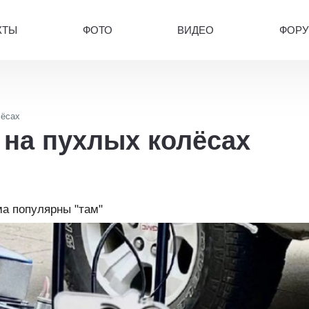
КТЫ
ФОТО
ВИДЕО
ФОР
лёсах
 на пухлых колёсах
ма популярны "там"