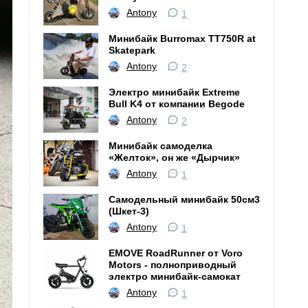
Antony
1
Минибайк Burromax TT750R at
Skatepark
Antony
2
Электро минибайк Extreme
Bull K4 от компании Begode
Antony
2
Минибайк самоделка
«Желток», он же «Дырчик»
Antony
1
Самодельный минибайк 50см3
(Шкет-3)
Antony
1
EMOVE RoadRunner от Voro
Motors - полноприводный
электро минибайк-самокат
Antony
1