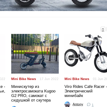
2022
Mini Bike News
17 Jun 2022
Mini Bike News
01 Jun 2
e -
Минискутер из
Viro Rides Cafe Racer 
ьи,
электросамоката Kugoo
Электрический
G2 PRO, самокат с
минибайк
сидушкой от скутера
Antony
1