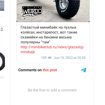
022
Mini Bike News
17 Oct 2022
Mini Bike News
16 Oct 2
-
Мини-электроскутер
Минибайк, дырчик
самоделка 100 кубов
Antony
2
Antony
1