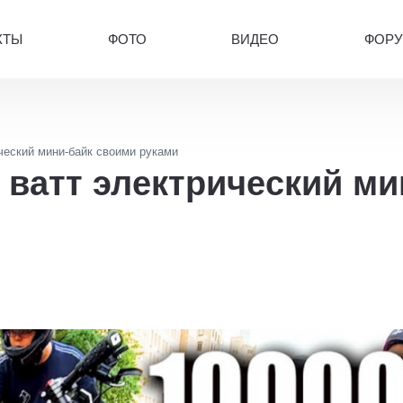
КТЫ
ФОТО
ВИДЕО
ФОР
ический мини-байк своими руками
0 ватт электрический м