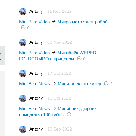
Пародия на Sons of
Проект-самоделка мин
Anarchy: заезд мини
электробайк "Муравей
Antony
11 Nov 2022
электро байкеров
Antony
0
Mini Bike Video
Микро мото электробайк
Antony
1
0
Antony
08 Nov 2022
Mini Bike Video
Минибайк WEPED
FOLDCOMPO с прицепом
0
Antony
17 Oct 2022
Mini Bike News
Мини-электроскутер
2
Antony
16 Oct 2022
Mini Bike News
Минибайк, дырчик
самоделка 100 кубов
1
Antony
19 Sep 2022