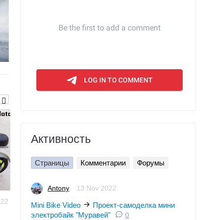
Активность
Страницы
Комментарии
Форумы
Antony
13 Nov 2022
022
Mini Bike
Mini Bike
13 Nov
Mini Bike Video
Проект-самоделка мини
Video
26 Jun 2022
Video
2022
электробайк "Муравей"
0