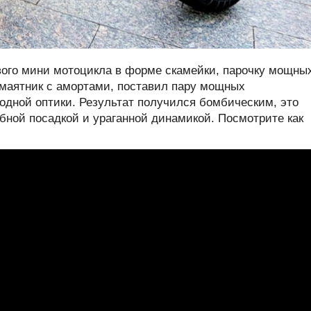
ового мини мотоцикла в форме скамейки, парочку мощны
л маятник с амортами, поставил пару мощных
одной оптики. Результат получился бомбическим, это
бной посадкой и ураганной динамикой. Посмотрите как