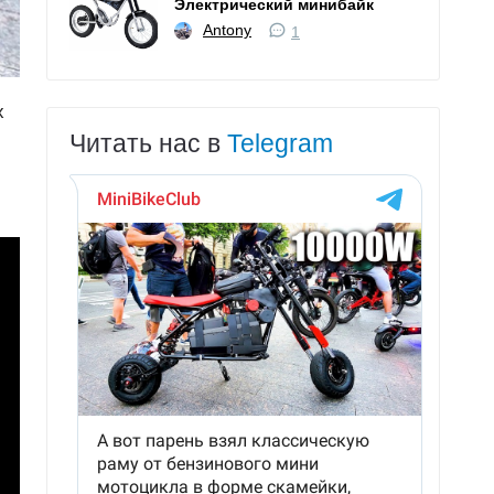
Электрический минибайк
Antony
1
х
Читать нас в
Telegram