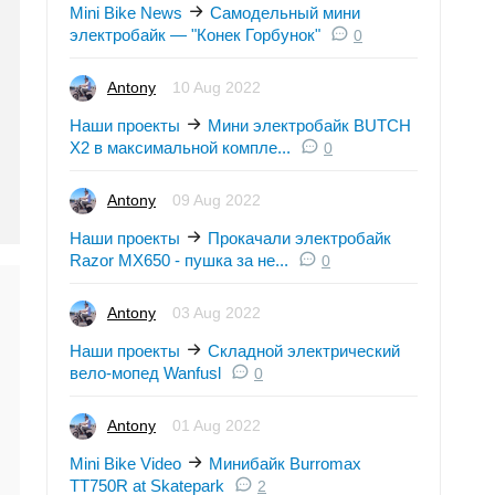
Mini Bike News
Самодельный мини
электробайк — "Конек Горбунок"
0
Antony
10 Aug 2022
Наши проекты
Мини электробайк BUTCH
X2 в максимальной компле...
0
Antony
09 Aug 2022
Наши проекты
Прокачали электробайк
Razor MX650 - пушка за не...
0
Antony
03 Aug 2022
Наши проекты
Складной электрический
вело-мопед Wanfusl
0
Antony
01 Aug 2022
Mini Bike Video
Минибайк Burromax
TT750R at Skatepark
2