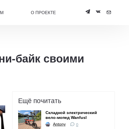
УМ
О ПРОЕКТЕ
ини-байк своими
Ещё почитать
Складной электрический
вело-мопед Wanfusl
Antony
0