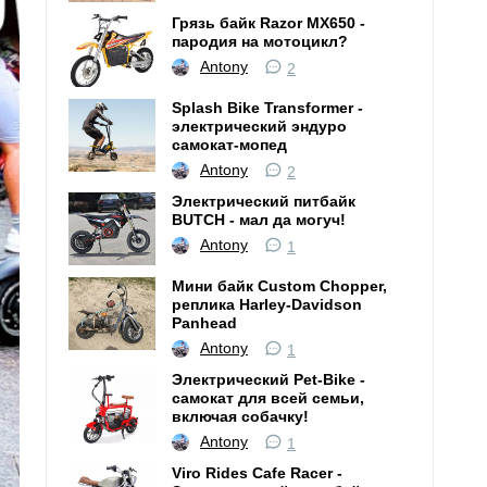
Грязь байк Razor MX650 -
пародия на мотоцикл?
Antony
2
Splash Bike Transformer -
электрический эндуро
самокат-мопед
Antony
2
Электрический питбайк
BUTCH - мал да могуч!
Antony
1
Мини байк Custom Chopper,
реплика Harley-Davidson
Panhead
Antony
1
Электрический Pet-Bike -
самокат для всей семьи,
включая собачку!
Antony
1
Viro Rides Cafe Racer -