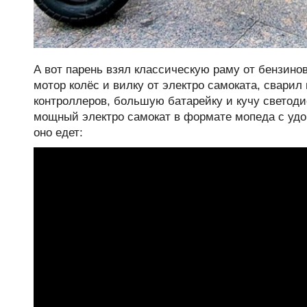
А вот парень взял классическую раму от бензин
мотор колёс и вилку от электро самоката, свари
контроллеров, большую батарейку и кучу светоди
мощный электро самокат в формате мопеда с удо
оно едет: