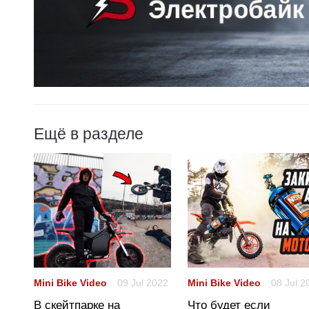
Ещё в разделе
2022
Mini Bike Video
09 Jul 2022
Mini Bike Video
08 Jul 2
В скейтпарке на
Что будет если