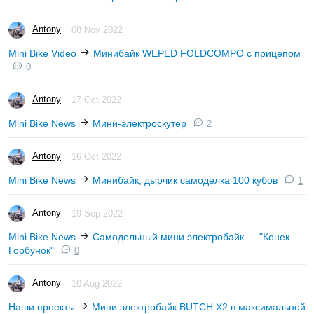
Antony
08 Nov 2022
Mini Bike Video
Минибайк WEPED FOLDCOMPO с прицепом
0
Antony
17 Oct 2022
Mini Bike News
Мини-электроскутер
2
Antony
16 Oct 2022
Mini Bike News
Минибайк, дырчик самоделка 100 кубов
1
Antony
19 Sep 2022
Mini Bike News
Самодельный мини электробайк — "Конек
Горбунок"
0
Antony
10 Aug 2022
Наши проекты
Мини электробайк BUTCH X2 в максимальной