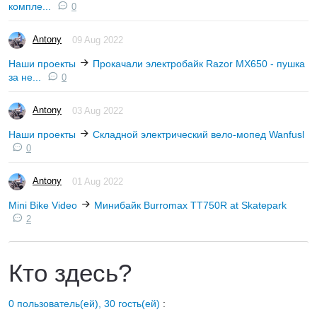
компле...
0
Antony
09 Aug 2022
Наши проекты
Прокачали электробайк Razor MX650 - пушка
за не...
0
Antony
03 Aug 2022
Наши проекты
Складной электрический вело-мопед Wanfusl
0
Antony
01 Aug 2022
Mini Bike Video
Минибайк Burromax TT750R at Skatepark
2
Кто здесь?
0 пользователь(ей), 30 гость(ей)
: