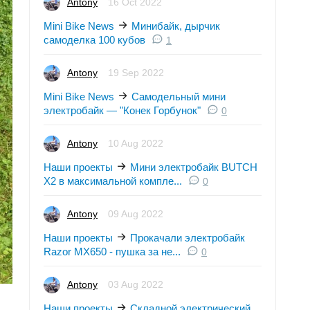
Antony
16 Oct 2022
Mini Bike News
Минибайк, дырчик
самоделка 100 кубов
1
Antony
19 Sep 2022
Mini Bike News
Самодельный мини
электробайк — "Конек Горбунок"
0
Antony
10 Aug 2022
Наши проекты
Мини электробайк BUTCH
X2 в максимальной компле...
0
Antony
09 Aug 2022
Наши проекты
Прокачали электробайк
Razor MX650 - пушка за не...
0
Antony
03 Aug 2022
Наши проекты
Складной электрический