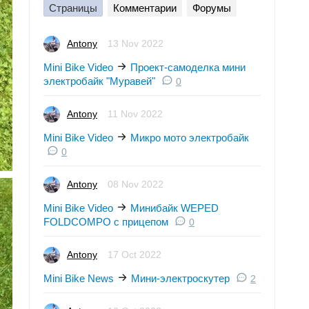
Страницы
Комментарии
Форумы
Antony
13 Nov 2022
Mini Bike Video
Проект-самоделка мини
электробайк "Муравей"
0
Antony
11 Nov 2022
Mini Bike Video
Микро мото электробайк
0
Antony
08 Nov 2022
Mini Bike Video
Минибайк WEPED
FOLDCOMPO с прицепом
0
Antony
17 Oct 2022
Mini Bike News
Мини-электроскутер
2