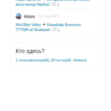
вело-мопед Wanfusl
0
Antony
01 Aug 2022
Mini Bike Video
Минибайк Burromax
TT750R at Skatepark
2
Кто здесь?
1 пользователь(ей), 20 гость(ей)
:
Askeza