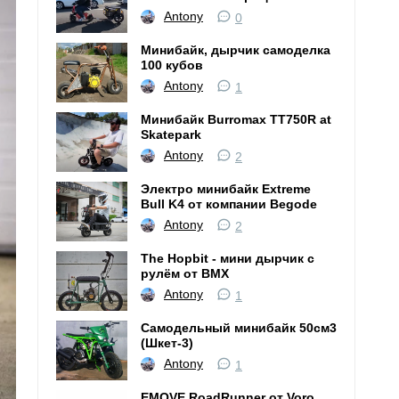
Antony
0
Минибайк, дырчик самоделка
100 кубов
Antony
1
Минибайк Burromax TT750R at
Skatepark
Antony
2
Электро минибайк Extreme
Bull K4 от компании Begode
Antony
2
The Hopbit - мини дырчик с
рулём от BMX
Antony
1
Самодельный минибайк 50см3
(Шкет-3)
Antony
1
EMOVE RoadRunner от Voro