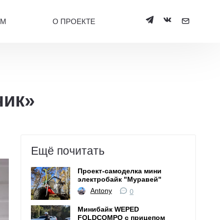
УМ
О ПРОЕКТЕ
чик»
Ещё почитать
Проект-самоделка мини
электробайк "Муравей"
Antony
0
Минибайк WEPED
FOLDCOMPO с прицепом