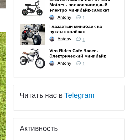
Motors - полноприводный
электро минибайк-самокат
Antony
1
Глазастый минибайк на
пухлых колёсах
Antony
1
Viro Rides Cafe Racer -
Электрический минибайк
Antony
1
Читать нас в
Telegram
Активность