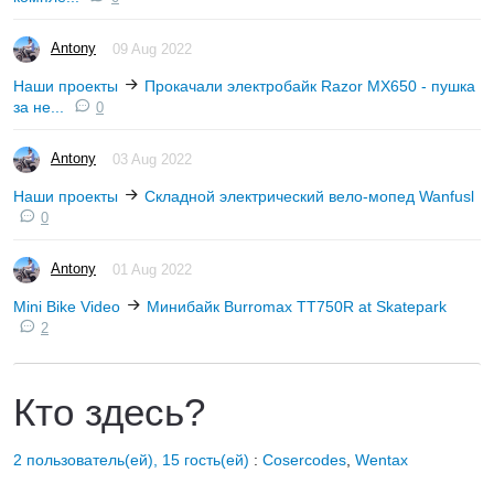
Antony
09 Aug 2022
Наши проекты
Прокачали электробайк Razor MX650 - пушка
за не...
0
Antony
03 Aug 2022
Наши проекты
Складной электрический вело-мопед Wanfusl
0
Antony
01 Aug 2022
Mini Bike Video
Минибайк Burromax TT750R at Skatepark
2
Кто здесь?
2 пользователь(ей), 15 гость(ей)
:
Cosercodes
,
Wentax