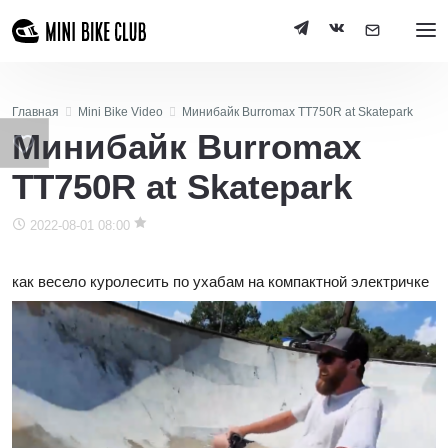
Главная
Mini Bike Video
Минибайк Burromax TT750R at Skatepark
Минибайк Burromax
TT750R at Skatepark
2022-08-01 08:00
как весело куролесить по ухабам на компактной электричке