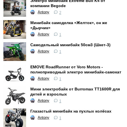
Электро минибайк Extreme Bull K4 от
компании Begode
Antony
2
Минибайк самоделка «Желток», он же
«Дырчик»
Antony
1
Самодельный минибайк 50см3 (Шкет-3)
Antony
1
EMOVE RoadRunner от Voro Motors -
полноприводный электро минибайк-самокат
Antony
1
Мини электробайк от Burromax TT1600R для
детей и взрослых
Antony
1
Глазастый минибайк на пухлых колёсах
Antony
1