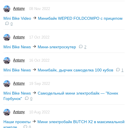
Antony
08 Nov 2022
Mini Bike Video
Минибайк WEPED FOLDCOMPO с прицепом
0
Antony
17 Oct 2022
Mini Bike News
Мини-электроскутер
2
Antony
16 Oct 2022
Mini Bike News
Минибайк, дырчик самоделка 100 кубов
1
Antony
19 Sep 2022
Mini Bike News
Самодельный мини электробайк — "Конек
Горбунок"
0
Antony
10 Aug 2022
Наши проекты
Мини электробайк BUTCH X2 в максимальной
компле...
0