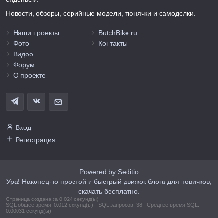
Новости, обзоры, серийные модели, тюнячки и самоделки.
Наши проекты
ButchBike.ru
Фото
Контакты
Видео
Форум
О проекте
Вход
Регистрация
Powered by Seditio
Ура! Наконец-то простой и быстрый движок блога для новичков,
скачать бесплатно.
Страница создана за 0.024 секунд(ы)
SQL общее время: 0.012 секунд(ы) - SQL запросов: 38 - Среднее время SQL:
0.00031 секунд(ы)