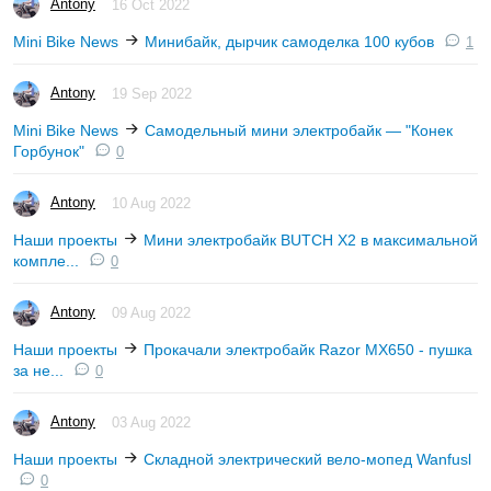
Antony
16 Oct 2022
Mini Bike News
Минибайк, дырчик самоделка 100 кубов
1
Antony
19 Sep 2022
Mini Bike News
Самодельный мини электробайк — "Конек
Горбунок"
0
Antony
10 Aug 2022
Наши проекты
Мини электробайк BUTCH X2 в максимальной
компле...
0
Antony
09 Aug 2022
Наши проекты
Прокачали электробайк Razor MX650 - пушка
за не...
0
Antony
03 Aug 2022
Наши проекты
Складной электрический вело-мопед Wanfusl
0