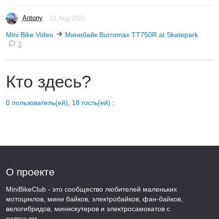
Antony
01 Aug 2022
Mini Bike Video
Минибайк Burromax TT750R at Skatepark
2
Кто здесь?
0 пользователь(ей), 18 гость(ей)
:
О проекте
MiniBikeClub - это сообщество любителей маленьких
мотоциклов, мини байков, электробайков, фан-байков,
велогибридов, минискутеров и электросамокатов с
сиденьем.