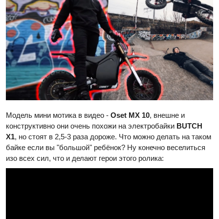
Модель мини мотика в видео -
Oset MX 10
, внешне и
конструктивно они очень похожи на электробайки
BUTCH
Х1
, но стоят в 2,5-3 раза дороже. Что можно делать на таком
байке если вы "большой" ребёнок? Ну конечно веселиться
изо всех сил, что и делают герои этого ролика: