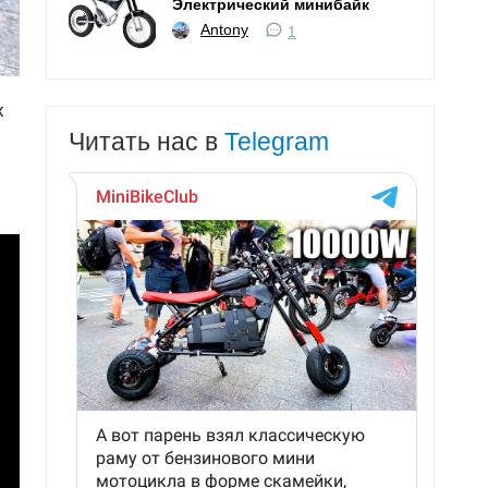
Электрический минибайк
Antony
1
х
Читать нас в
Telegram