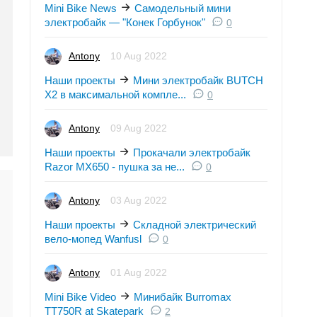
Mini Bike News
Самодельный мини
электробайк — "Конек Горбунок"
0
Antony
10 Aug 2022
Наши проекты
Мини электробайк BUTCH
X2 в максимальной компле...
0
Antony
09 Aug 2022
Наши проекты
Прокачали электробайк
Razor MX650 - пушка за не...
0
Antony
03 Aug 2022
Наши проекты
Складной электрический
вело-мопед Wanfusl
0
Antony
01 Aug 2022
Mini Bike Video
Минибайк Burromax
TT750R at Skatepark
2