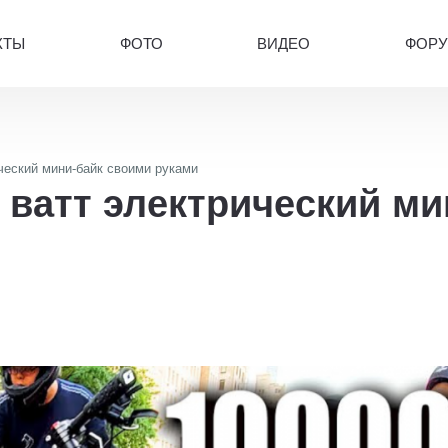
КТЫ
ФОТО
ВИДЕО
ФОР
ический мини-байк своими руками
0 ватт электрический м