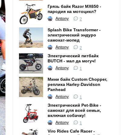
Грязь байк Razor MX650 -
пародия на мотоцикл?
Antony
2
Splash Bike Transformer -
электрический эндуро
самокат-мопед
Antony
2
Электрический питбайк
BUTCH - мал да могуч!
Antony
1
Мини байк Custom Chopper,
реплика Harley-Davidson
Panhead
Antony
1
Электрический Pet-Bike -
самокат для всей семьи,
включая собачку!
Antony
1
Viro Rides Cafe Racer -