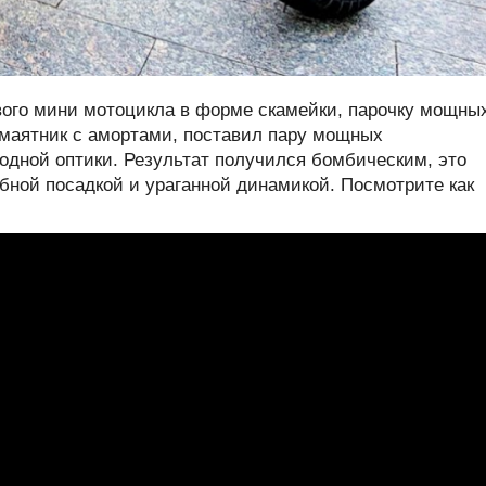
ового мини мотоцикла в форме скамейки, парочку мощны
л маятник с амортами, поставил пару мощных
одной оптики. Результат получился бомбическим, это
бной посадкой и ураганной динамикой. Посмотрите как