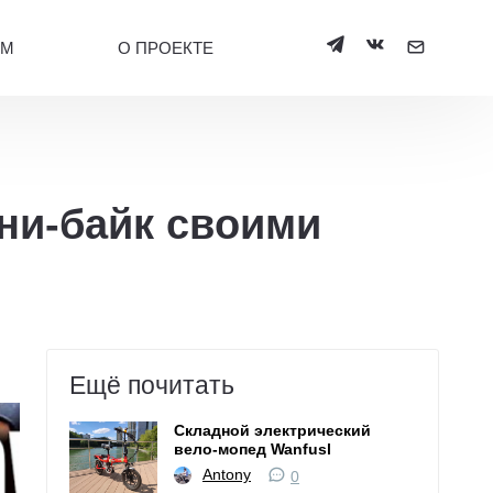
УМ
О ПРОЕКТЕ
ини-байк своими
Ещё почитать
Складной электрический
вело-мопед Wanfusl
Antony
0