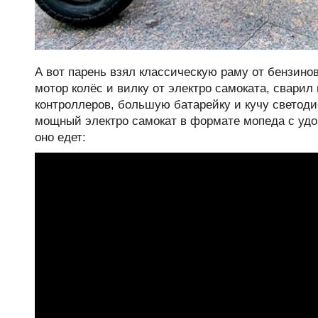
А вот парень взял классическую раму от бензин
мотор колёс и вилку от электро самоката, свари
контроллеров, большую батарейку и кучу светоди
мощный электро самокат в формате мопеда с удо
оно едет: