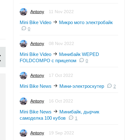
Пародия на Sons of
Проект-самоделка мин
Anarchy: заезд мини
электробайк "Муравей
Antony
11 Nov 2022
электро байкеров
Antony
0
Mini Bike Video
Микро мото электробайк
Antony
1
0
Antony
08 Nov 2022
Mini Bike Video
Минибайк WEPED
FOLDCOMPO с прицепом
0
Antony
17 Oct 2022
Mini Bike News
Мини-электроскутер
2
Antony
16 Oct 2022
Mini Bike News
Минибайк, дырчик
самоделка 100 кубов
1
Antony
19 Sep 2022