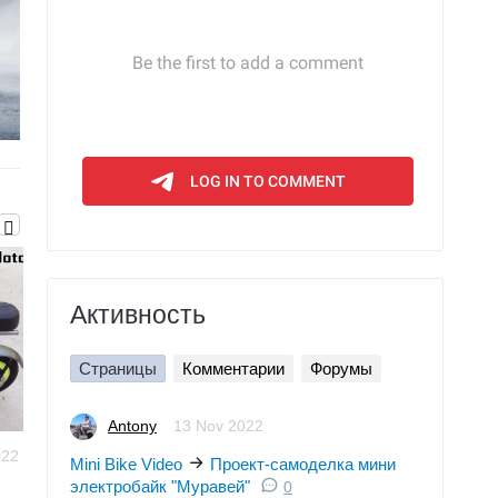
Активность
Страницы
Комментарии
Форумы
Antony
13 Nov 2022
022
Mini Bike
Mini Bike
13 Nov
Mini Bike Video
Проект-самоделка мини
Video
26 Jun 2022
Video
2022
электробайк "Муравей"
0