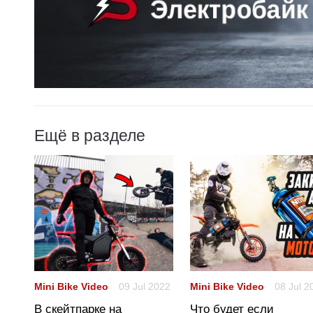
Ещё в разделе
2022
Mini Bike Video
09 Jul 2022
Mini Bike Video
08 Jul 2
В скейтпарке на
Что будет если