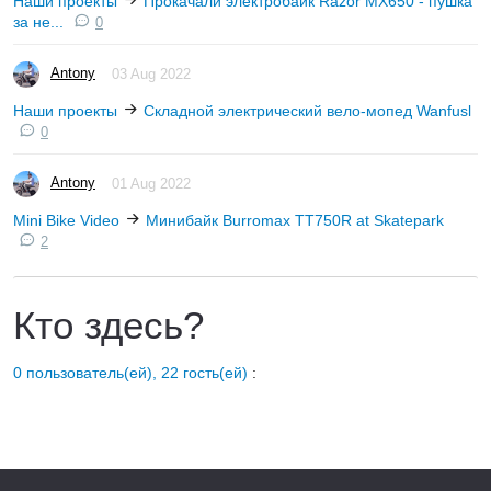
Наши проекты
Прокачали электробайк Razor MX650 - пушка
за не...
0
Antony
03 Aug 2022
Наши проекты
Складной электрический вело-мопед Wanfusl
0
Antony
01 Aug 2022
Mini Bike Video
Минибайк Burromax TT750R at Skatepark
2
Кто здесь?
0 пользователь(ей), 22 гость(ей)
: