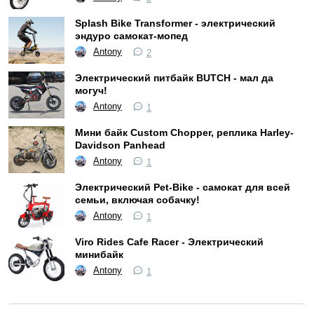
Splash Bike Transformer - электрический
эндуро самокат-мопед
Antony
2
Электрический питбайк BUTCH - мал да
могуч!
Antony
1
Мини байк Custom Chopper, реплика Harley-
Davidson Panhead
Antony
1
Электрический Pet-Bike - самокат для всей
семьи, включая собачку!
Antony
1
Viro Rides Cafe Racer - Электрический
минибайк
Antony
1