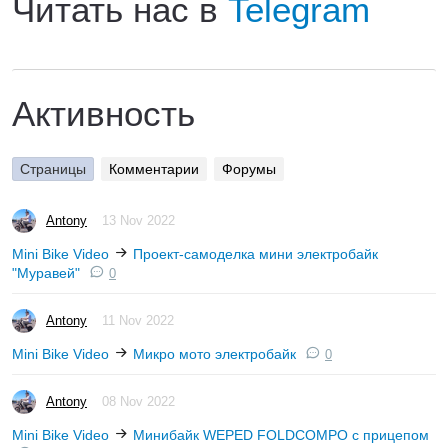
Читать нас в
Telegram
Активность
Страницы
Комментарии
Форумы
Antony
13 Nov 2022
Mini Bike Video
Проект-самоделка мини электробайк
"Муравей"
0
Antony
11 Nov 2022
Mini Bike Video
Микро мото электробайк
0
Antony
08 Nov 2022
Mini Bike Video
Минибайк WEPED FOLDCOMPO с прицепом