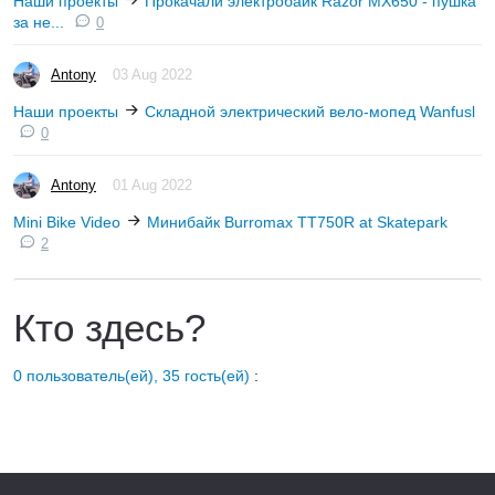
Наши проекты
Прокачали электробайк Razor MX650 - пушка
за не...
0
Antony
03 Aug 2022
Наши проекты
Складной электрический вело-мопед Wanfusl
0
Antony
01 Aug 2022
Mini Bike Video
Минибайк Burromax TT750R at Skatepark
2
Кто здесь?
0 пользователь(ей), 35 гость(ей)
: