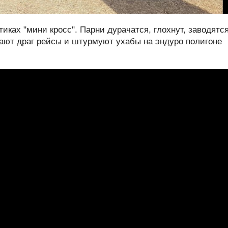
иках "мини кросс". Парни дурачатся, глохнут, заводятс
вают драг рейсы и штурмуют ухабы на эндуро полигоне