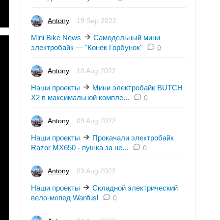
Antony
19 Sep 2022
Mini Bike News
Самодельный мини
электробайк — "Конек Горбунок"
0
Antony
10 Aug 2022
Наши проекты
Мини электробайк BUTCH
X2 в максимальной компле...
0
Antony
09 Aug 2022
Наши проекты
Прокачали электробайк
Razor MX650 - пушка за не...
0
Antony
03 Aug 2022
Наши проекты
Складной электрический
вело-мопед Wanfusl
0