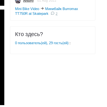
Antony
01 Aug 2022
Mini Bike Video
Минибайк Burromax
TT750R at Skatepark
2
Кто здесь?
0 пользователь(ей), 29 гость(ей)
: