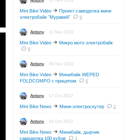
Antony
13 Nov 2022
Mini Bike Video
Проект-самоделка мини
электробайк "Муравей"
0
Antony
11 Nov 2022
Mini Bike Video
Микро мото электробайк
0
Antony
08 Nov 2022
Mini Bike Video
Минибайк WEPED
FOLDCOMPO с прицепом
0
Antony
17 Oct 2022
Mini Bike News
Мини-электроскутер
2
Antony
16 Oct 2022
Mini Bike News
Минибайк, дырчик
самоделка 100 кубов
1