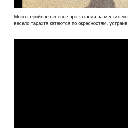
Многосерийное веселье про катания на мелких мот
весело тарахтя катаются по окресностям, устраи