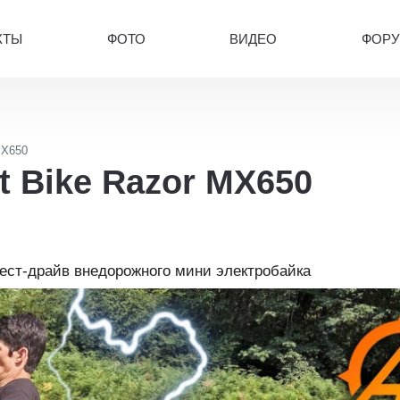
КТЫ
ФОТО
ВИДЕО
ФОР
MX650
t Bike Razor MX650
тест-драйв внедорожного мини электробайка