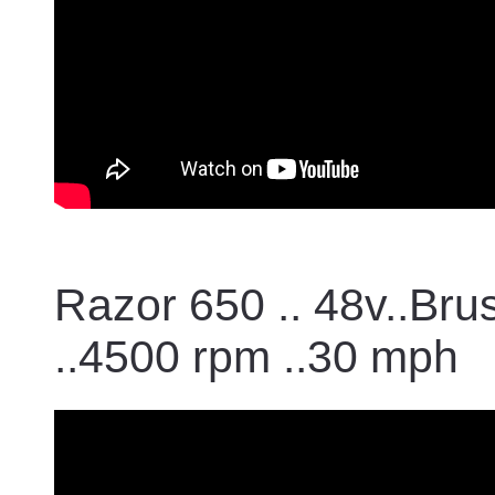
Razor 650 .. 48v..Br
..4500 rpm ..30 mph