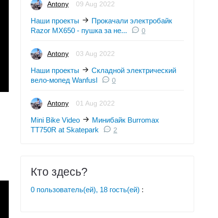
Antony
09 Aug 2022
Наши проекты
Прокачали электробайк
Razor MX650 - пушка за не...
0
Antony
03 Aug 2022
Наши проекты
Складной электрический
вело-мопед Wanfusl
0
Antony
01 Aug 2022
Mini Bike Video
Минибайк Burromax
TT750R at Skatepark
2
Кто здесь?
0 пользователь(ей), 18 гость(ей)
: