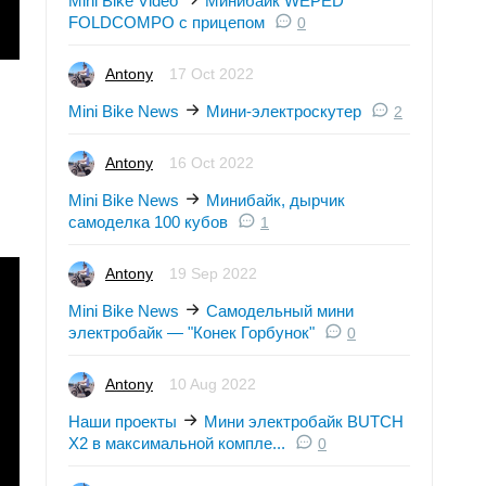
Mini Bike Video
Минибайк WEPED
FOLDCOMPO с прицепом
0
Antony
17 Oct 2022
Mini Bike News
Мини-электроскутер
2
Antony
16 Oct 2022
Mini Bike News
Минибайк, дырчик
самоделка 100 кубов
1
Antony
19 Sep 2022
Mini Bike News
Самодельный мини
электробайк — "Конек Горбунок"
0
Antony
10 Aug 2022
Наши проекты
Мини электробайк BUTCH
X2 в максимальной компле...
0