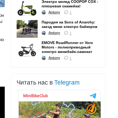
Электро мопед COOPOP COX -
плюшевая скамейка!
Antony
1
он
ры
Пародия на Sons of Anarchy:
заезд мини электро байкеров
Antony
1
лю
EMOVE RoadRunner от Voro
Motors - полноприводный
электро минибайк-самокат
Antony
1
Читать нас в
Telegram