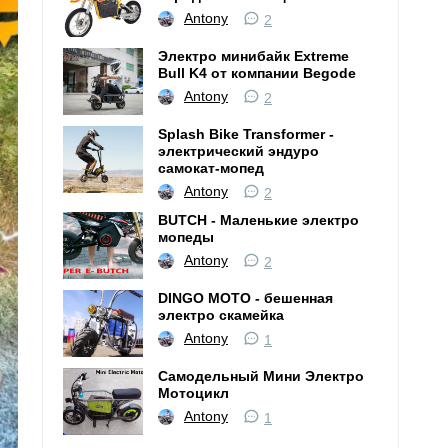
Antony
2
Электро минибайк Extreme
Bull K4 от компании Begode
Antony
2
Splash Bike Transformer -
электрический эндуро
самокат-мопед
Antony
2
BUTCH - Маленькие электро
мопеды
Antony
2
DINGO MOTO - бешенная
электро скамейка
Antony
1
Самодельный Мини Электро
Мотоцикл
Antony
1