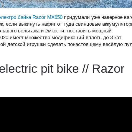
электро байка Razor MX650
придумали уже наверное ваг
к, если выкинуть нафиг от туда свинцовые аккумулято
ольшого вольтажа и ёмкости, поставить мощный
1020 имеет множество модификаций вплоть до 3 квт
ной детской игрушки сделать понастоящему весёлую пу
lectric pit bike // Razor