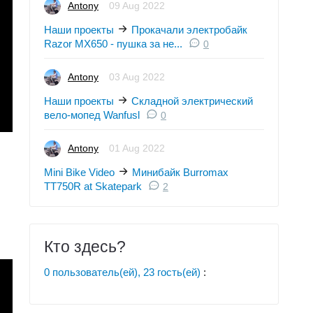
Antony
09 Aug 2022
Наши проекты
Прокачали электробайк
Razor MX650 - пушка за не...
0
Antony
03 Aug 2022
Наши проекты
Складной электрический
вело-мопед Wanfusl
0
Antony
01 Aug 2022
Mini Bike Video
Минибайк Burromax
TT750R at Skatepark
2
Кто здесь?
0 пользователь(ей), 23 гость(ей)
: