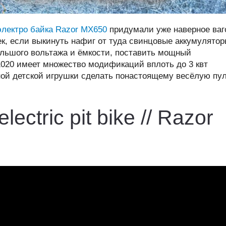
электро байка Razor MX650
придумали уже наверное ваг
к, если выкинуть нафиг от туда свинцовые аккумулято
ольшого вольтажа и ёмкости, поставить мощный
1020 имеет множество модификаций вплоть до 3 квт
ной детской игрушки сделать понастоящему весёлую пу
lectric pit bike // Razor