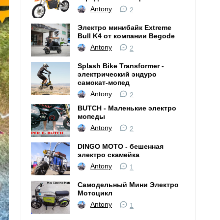
Antony
2
Электро минибайк Extreme
Bull K4 от компании Begode
Antony
2
Splash Bike Transformer -
электрический эндуро
самокат-мопед
Antony
2
BUTCH - Маленькие электро
мопеды
Antony
2
DINGO MOTO - бешенная
электро скамейка
Antony
1
Самодельный Мини Электро
Мотоцикл
Antony
1