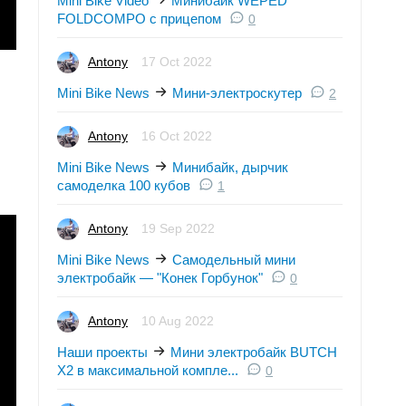
Mini Bike Video
Минибайк WEPED
FOLDCOMPO с прицепом
0
Antony
17 Oct 2022
Mini Bike News
Мини-электроскутер
2
Antony
16 Oct 2022
Mini Bike News
Минибайк, дырчик
самоделка 100 кубов
1
Antony
19 Sep 2022
Mini Bike News
Самодельный мини
электробайк — "Конек Горбунок"
0
Antony
10 Aug 2022
Наши проекты
Мини электробайк BUTCH
X2 в максимальной компле...
0