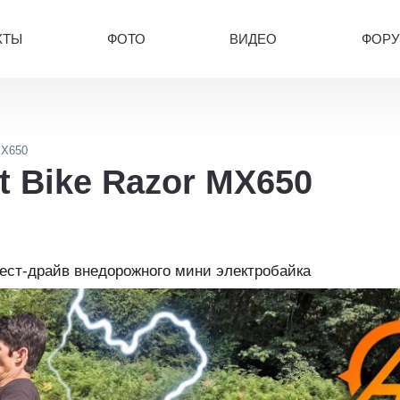
КТЫ
ФОТО
ВИДЕО
ФОР
MX650
t Bike Razor MX650
тест-драйв внедорожного мини электробайка