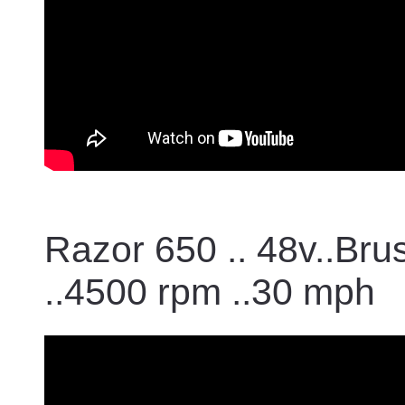
Razor 650 .. 48v..Br
..4500 rpm ..30 mph