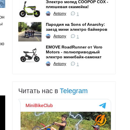
Электро мопед COOPOP COX -
плюшевая скамейка!
Antony
1
он
ры
Пародия на Sons of Anarchy:
заезд мини электро байкеров
Antony
1
лю
EMOVE RoadRunner от Voro
Motors - полноприводный
электро минибайк-самокат
Antony
1
Читать нас в
Telegram