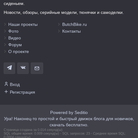
сиденьем.
Новости, обзоры, серийные модели, тюнячки и самоделки.
Наши проекты
ButchBike.ru
Фото
Контакты
Видео
Форум
О проекте
Вход
Регистрация
Powered by Seditio
Ура! Наконец-то простой и быстрый движок блога для новичков,
скачать бесплатно.
Страница создана за 0.014 секунд(ы)
SQL общее время: 0.009 секунд(ы) - SQL запросов: 23 - Среднее время SQL:
0.0004 секунд(ы)