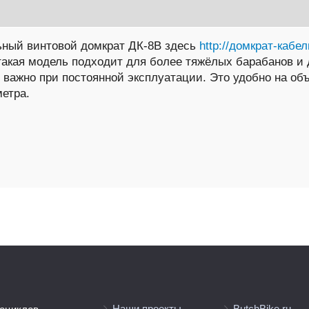
ьный винтовой домкрат ДК-8В здесь
http://домкрат-кабе
кая модель подходит для более тяжёлых барабанов и да
 важно при постоянной эксплуатации. Это удобно на объ
метра.
Наши проекты
ButchBike.ru