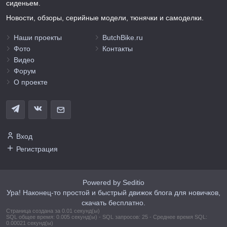
сиденьем.
Новости, обзоры, серийные модели, тюнячки и самоделки.
Наши проекты
ButchBike.ru
Фото
Контакты
Видео
Форум
О проекте
Вход
Регистрация
Powered by Seditio
Ура! Наконец-то простой и быстрый движок блога для новичков,
скачать бесплатно.
Страница создана за 0.01 секунд(ы)
SQL общее время: 0.005 секунд(ы) - SQL запросов: 25 - Среднее время SQL:
0.00021 секунд(ы)