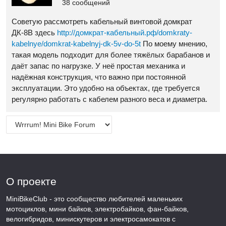
38 сообщений
Советую рассмотреть кабельный винтовой домкрат
ДК-8В здесь
http://домкрат-кабельный.рф/domkraty-
kabelnye/domkrat-kabelnyj-dk-5v-do-5t
По моему мнению,
такая модель подходит для более тяжёлых барабанов и
даёт запас по нагрузке. У неё простая механика и
надёжная конструкция, что важно при постоянной
эксплуатации. Это удобно на объектах, где требуется
регулярно работать с кабелем разного веса и диаметра.
О проекте
MiniBikeClub - это сообщество любителей маленьких
мотоциклов, мини байков, электробайков, фан-байков,
велогибридов, минискутеров и электросамокатов с