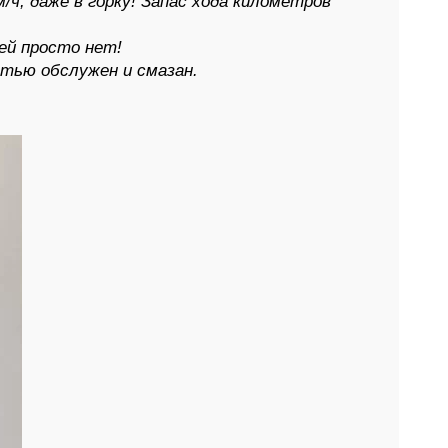
ч, даже в горку! Запас хода километров
ей просто нет!
стью обслужен и смазан.