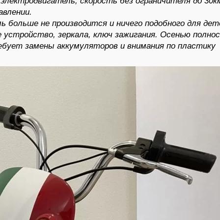
лектродвигатель, скорость без ограничителя до 30км/
авлении.
ь больше не производится и ничего подобного для дет
 устройство, зеркала, ключ зажигания. Осенью полно
ебует замены аккумуляторов и внимания по пластику