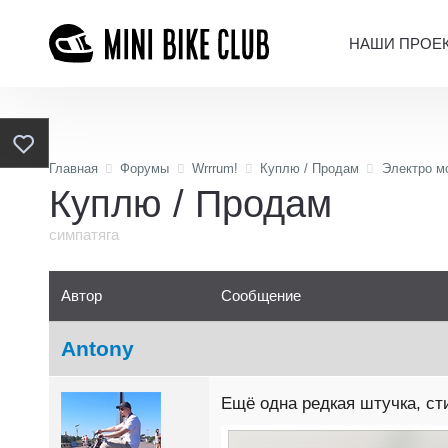
НАШИ ПРОЕ
Главная
Форумы
Wrrrum!
Куплю / Продам
Электро м
Куплю / Продам
симпатяга
Автор
Сообщение
Antony
Ещё одна редкая штучка, ст