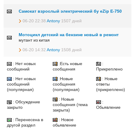
Самокат взрослый электрический бу eZip E-750
06-20 22:38
Antony
1507 дней
Мотоцикл детский на бензине новый в ремонт
мутант из китая
06-20 14:32
Antony
1508 дней
: Нет новых
:Есть новые
:
сообщений
сообщения
Прикреплено
: Нет новых
:Новые
: Новые
сообщений
сообщения
ответы
(популярная)
(популярная)
(прикреплено)
: Новые
: Обсуждение
:
сообщения (тема
закрыто
Обьявление
закрыта)
: Перенесена в
: Новое
другой раздел
обьявление