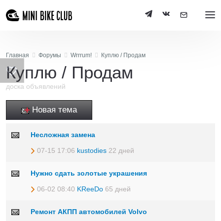
Главная
Форумы
Wrrrum!
Куплю / Продам
Куплю / Продам
доска объявлений
Новая тема
Несложная замена
07-15 17:06
kustodies
22 дней
Нужно сдать золотые украшения
06-02 08:40
KReeDo
65 дней
Ремонт АКПП автомобилей Volvo