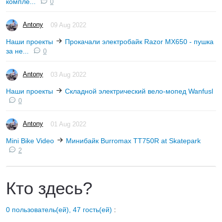
компле...
0
Antony
09 Aug 2022
Наши проекты
Прокачали электробайк Razor MX650 - пушка
за не...
0
Antony
03 Aug 2022
Наши проекты
Складной электрический вело-мопед Wanfusl
0
Antony
01 Aug 2022
Mini Bike Video
Минибайк Burromax TT750R at Skatepark
2
Кто здесь?
0 пользователь(ей), 47 гость(ей)
: