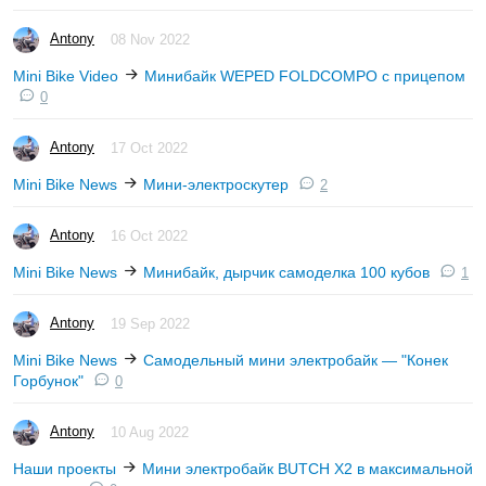
Antony
08 Nov 2022
Mini Bike Video
Минибайк WEPED FOLDCOMPO с прицепом
0
Antony
17 Oct 2022
Mini Bike News
Мини-электроскутер
2
Antony
16 Oct 2022
Mini Bike News
Минибайк, дырчик самоделка 100 кубов
1
Antony
19 Sep 2022
Mini Bike News
Самодельный мини электробайк — "Конек
Горбунок"
0
Antony
10 Aug 2022
Наши проекты
Мини электробайк BUTCH X2 в максимальной