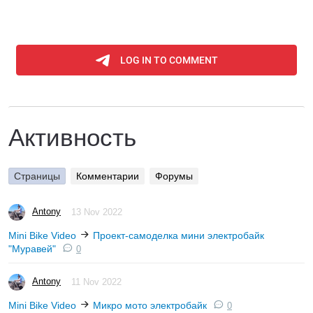
Активность
Страницы
Комментарии
Форумы
Antony
13 Nov 2022
Mini Bike Video
Проект-самоделка мини электробайк
"Муравей"
0
Antony
11 Nov 2022
Mini Bike Video
Микро мото электробайк
0