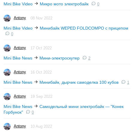
Mini Bike Video
Микро мото электробайк
0
Antony
08 Nov 2022
Mini Bike Video
Минибайк WEPED FOLDCOMPO с прицепом
0
Antony
17 Oct 2022
Mini Bike News
Мини-электроскутер
2
Antony
16 Oct 2022
Mini Bike News
Минибайк, дырчик самоделка 100 кубов
1
Antony
19 Sep 2022
Mini Bike News
Самодельный мини электробайк — "Конек
Горбунок"
0
Antony
10 Aug 2022