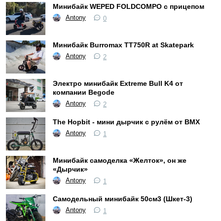
Минибайк WEPED FOLDCOMPO с прицепом
Antony
0
Минибайк Burromax TT750R at Skatepark
Antony
2
Электро минибайк Extreme Bull K4 от
компании Begode
Antony
2
The Hopbit - мини дырчик с рулём от BMX
Antony
1
Минибайк самоделка «Желток», он же
«Дырчик»
Antony
1
Самодельный минибайк 50см3 (Шкет-3)
Antony
1