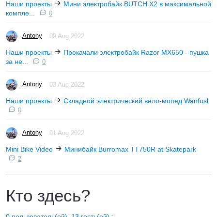
Наши проекты
Мини электробайк BUTCH X2 в максимальной
компле...
0
Antony
09 Aug 2022
Наши проекты
Прокачали электробайк Razor MX650 - пушка
за не...
0
Antony
03 Aug 2022
Наши проекты
Складной электрический вело-мопед Wanfusl
0
Antony
01 Aug 2022
Mini Bike Video
Минибайк Burromax TT750R at Skatepark
2
Кто здесь?
0 пользователь(ей), 13 гость(ей)
: