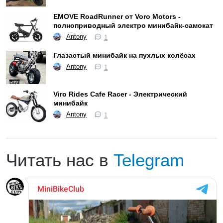
EMOVE RoadRunner от Voro Motors -
полноприводный электро минибайк-самокат
Antony
1
Глазастый минибайк на пухлых колёсах
Antony
1
Viro Rides Cafe Racer - Электрический
минибайк
Antony
1
Читать нас в
Telegram